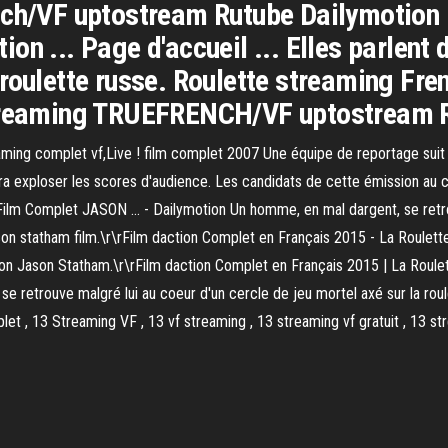
nch/VF uptostream Rutube Dailymotion 
on ... Page d'accueil ... Elles parlent
roulette russe. Roulette streaming Fre
streaming TRUEFRENCH/VF uptostream R
eaming complet vf,Live ! film complet 2007 Une équipe de reportage suit 
era exploser les scores d'audience. Les candidats de cette émission au co
e Film Complet JASON ... - Dailymotion Un homme, en mal dargent, se ret
 Jeson statham film.\r\rFilm daction Complet en Français 2015 - La Roule
n Jason Statham.\r\rFilm daction Complet en Français 2015 | La Roulett
se retrouve malgré lui au coeur d'un cercle de jeu mortel axé sur la ro
let , 13 Streaming VF , 13 vf streaming , 13 streaming vf gratuit , 13 s