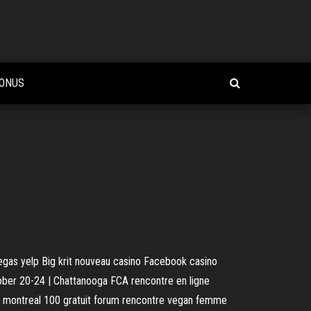
BONUS
vegas yelp Big krit nouveau casino Facebook casino
tober 20-24 | Chattanooga FCA
rencontre en ligne
e montreal 100 gratuit forum rencontre vegan femme