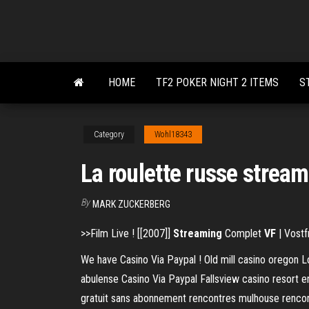
Skip
to
the
content
HOME
TF2 POKER NIGHT 2 ITEMS
S
Category
Wohl18343
La roulette russe stream
By
MARK ZUCKERBERG
>>Film Live ! [[2007]]
Streaming
Complet
VF
| Vostfr 
We have Casino Via Paypal !
Old mill casino oregon L
abulense Casino Via Paypal Fallsview casino resort e
gratuit sans abonnement rencontres mulhouse rencon