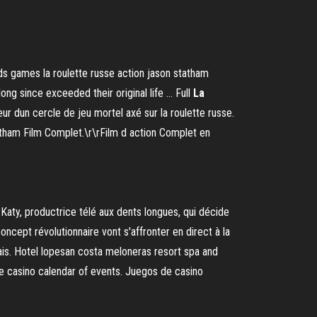
ds games la roulette russe action jason statham
ng since exceeded their original life … Full
La
 dun cercle de jeu mortel axé sur la roulette russe.
atham Film Complet.\r\rFilm d action Complet en
Katy, productrice télé aux dents longues, qui décide
ncept révolutionnaire vont s'affronter en direct à la
alais. Hotel lopesan costa meloneras resort spa and
mie casino calendar of events. Juegos de casino